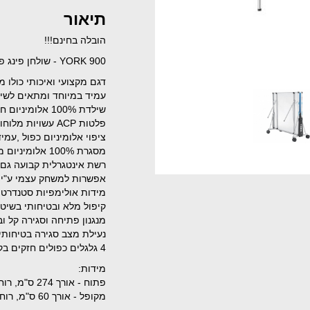
תיאור
הובלה בחינם!!!
YORK 900 - שולחן פינג פונג עמיד בכל מזג אויר
דגם מקצועי ואיכותי כולו 
עמיד במיוחד ומתאים לשימ
שילדת 100% אלומיניום חזקה הכוללת מוטות חיזוק רוחביים.
פלטות ACP עשויות מלוחות אלומיניום מרוכבים בעובי 4 מ"מ.
ציפוי אלומיניום כפול ,עמ
מסגרת 100% אלומיניום מסיבית סביב השולחן לחיזוק והגנה.
רשת אינטגרלית קבועה גם 
אפשרות למשחק עצמי ע"י ק
מידות אולימפיות סטנדרטי
קיפול מלא ובטיחותי בשיט
מנגנון פתיחה וסגירה קל וב
נעילת מצב סגירה בטיחותי
4 גלגלים כפולים חזקים בקוטר 12.5 ס''מ לניוד קל.
מידות:
פתוח - אורך 274 ס"מ, רוחב 153 ס"מ, גובה 76 ס"מ
מקופל - אורך 60 ס"מ, רוחב 153 ס''מ, גובה 163 ס''מ