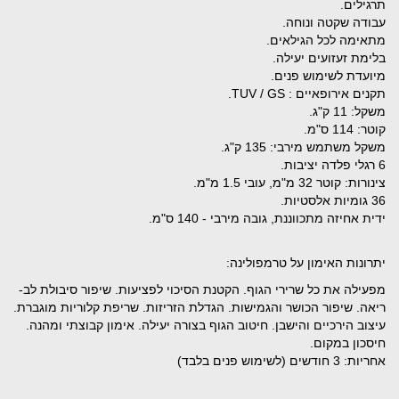
תרגילים.
עבודה שקטה ונוחה.
מתאימה לכל הגילאים.
בלימת זעזועים יעילה.
מיועדת לשימוש פנים.
תקנים אירופאיים : TUV / GS.
משקל: 11 ק"ג.
קוטר: 114 ס"מ.
משקל משתמש מירבי: 135 ק"ג.
6 רגלי פלדה יציבות.
צינורות: קוטר 32 מ"מ, עובי 1.5 מ"מ.
36 גומיות אלסטיות.
ידית אחיזה מתכווננת, גובה מירבי - 140 ס"מ.
יתרונות האימון על טרמפולינה:
מפעילה את כל שרירי הגוף. הקטנת הסיכוי לפציעות. שיפור סיבולת לב-
ריאה. שיפור הכושר והגמישות. הגדלת הזריזות. שריפת קלוריות מוגברת.
עיצוב הירכיים והישבן. חיטוב הגוף בצורה יעילה. אימון קבוצתי ומהנה.
חיסכון במקום.
אחריות: 3 חודשים (לשימוש פנים בלבד)