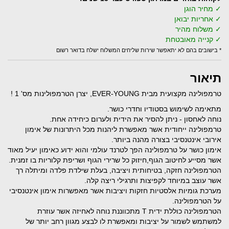
✓ מחיר הוגן
✓ אחריות יבואן
✓ משלוח מהיר
✓ קנייה מאובטחת
* בישובים בהם לא יתאפשר שירות שליחים המשלוח ישלח בדואר רשום
תיאור
טרמפולינה מקצועית מבית EVER-YOUNG, יצרן הטרמפולינות מס' 1 !
מתאימה לשימוש בסטודיו וחדרי כושר.
נוחה לאחסון - ניתן להסיר את הידית ולערום כיחידה אחת.
טרמפולינה ייחודית אשר מאפשרת ליהנות מכל היתרונות של אימון
אירובי אינטנסיבי בצורה מהנה ביותר.
אימון כושר על טרמפולינה הפך לטרנד עולמי והוא ידוע כאימון יעיל מאוד
אשר מסייע לחיטוב הגוף,חיזוק כל שרירי הגוף ושריפת קלוריות בו זמנית.
הטרמפולינה חזקה, בטיחותית ויציבה, בעלת שילדת פלדה ומיתלה רך
אשר עוצב במיוחד לקפיצות ותרגילי ריצה קלה.
מערכת גומיות אלסטיות חזקות ויציבות אשר מאפשרות אימון אינטנסיבי
על הטרמפולינה.
הטרמפולינה כוללת ידית T מתכווננת נוחה לאחיזה אשר עוזרת
למשתמש לשמור על יציבות ומאפשרת לו לבצע מגוון רחב יותר של