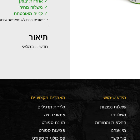
✓ אחריות יבואן
✓ משלוח מהיר
✓ קנייה מאובטחת
* בישובים בהם לא יתאפשר שירו
תיאור
חדש -- במלאי
מידע שימושי
מאמרים מקצועיים
שאלות נפוצות
גלריית תרגילים
משלוחים
אימוני ריצה
החלפות והחזרות
תזונת ספורט
מי אנחנו
פציעות ספורט
צור קשר
פסיכולוגית ספורט