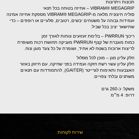
תכונות ויתרונות
VIBRAM® MEGAGRIP – אחיזה בטוחה בכל תנאי
סוליה חיצונית מלאה מ-VIBRAM® MEGAGRIP מספקת אחיזה אמינה
ועמידות גבוהה על משטחים יבשים, רטובים, סלעיים או רופפים – כדי
שתישאר יציב בכל שביל.
ריכוך PWRRUN – בלימת זעזועים ונוחות לאורך זמן
כמות מוגברת של קצף PWRRUN מעניקה תחושת רכות משופרת
לריצות ארוכות בשטח לא אחיד, ושומרת על כל צעד מוגן ונוח.
חלק עליון מגן – מוכן לכל מסלול
חלק עליון עשוי רשת חזקה ועמידה בפני שחיקה, עם חיזוק באזור
האצבעות ותאימות לגרייטר (GAITER), להתמודדות עם תנאים
משתנים ובלתי צפויים.
משקל: כ-260 גרם
דרופ: 4 מ״מ
שירות לקוחות: